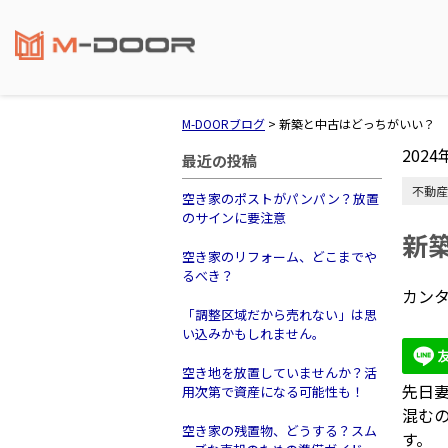
M-DOORブログ
>
新築と中古はどっちがいい？
2024
最近の投稿
不動産
空き家のポストがパンパン？放置
のサインに要注意
新
空き家のリフォーム、どこまでや
るべき？
カンタ
「調整区域だから売れない」は思
い込みかもしれません。
空き地を放置していませんか？活
先日
用次第で資産になる可能性も！
混む
空き家の残置物、どうする？スム
す。