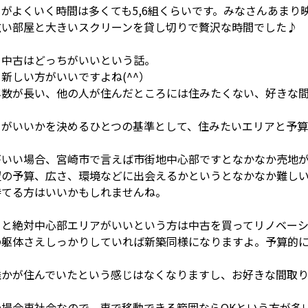
がよくいく時間は多くても5,6組くらいです。みなさんあまり
広い部屋と大きいスクリーンを貸し切りで贅沢な時間でした♪
と中古はどっちがいいという話。
新しい方がいいですよね(^^）
年数が長い、他の人が住んだところには住みたくない、好きな
ちがいいかを決めるひとつの基準として、住みたいエリアと予算
がいい場合、宮崎市で言えば市街地中心部ですとなかなか売地
望の予算、広さ、環境などに出会えるかというとなかなか難し
待てる方はいいかもしれませんね。
ると絶対中心部エリアがいいという方は中古を買ってリノベーシ
の躯体さえしっかりしていれば新築同様になりますよ。予算的
誰かが住んでいたという感じはなくなりますし、お好きな間取り
の場合車社会なので、車で移動できる範囲ならOKという方が多