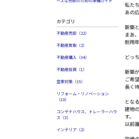
ーズな売却のための準備ガイド
私たち
あの
カテゴリ
新築
不動産売却（22）
まあ、
耐用
不動産買取（2）
どっ
不動産購入（34）
不動産投資（1）
新築
ご希
空家対策（15）
長く
リフォーム・リノベーション
（10）
とな
建物
コンテナハウス、トレーラーハウ
す。
ス（3）
以前
インテリア（2）
宮崎