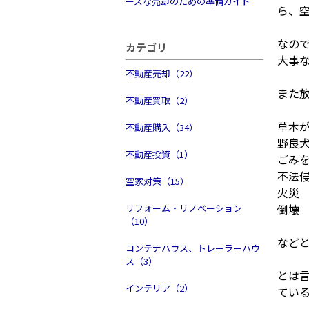
ーズな売却のための準備ガイド
ら、
なの
カテゴリ
大事
不動産売却（22）
また
不動産買取（2）
草木
不動産購入（34）
野良
不動産投資（1）
ごみ
不法
空家対策（15）
火災
倒壊
リフォーム・リノベーション
（10）
など
コンテナハウス、トレーラーハウ
ス（3）
とは
インテリア（2）
てい