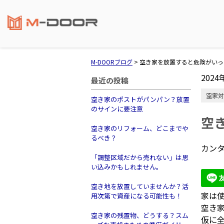
M-DOORブログ
>
空き家を放置すると危険がいっ
2024
最近の投稿
空家対
空き家のポストがパンパン？放置
のサインに要注意
空
空き家のリフォーム、どこまでや
るべき？
カンタ
「調整区域だから売れない」は思
い込みかもしれません。
空き地を放置していませんか？活
家は
用次第で資産になる可能性も！
空き
空き家の残置物、どうする？スム
仮に