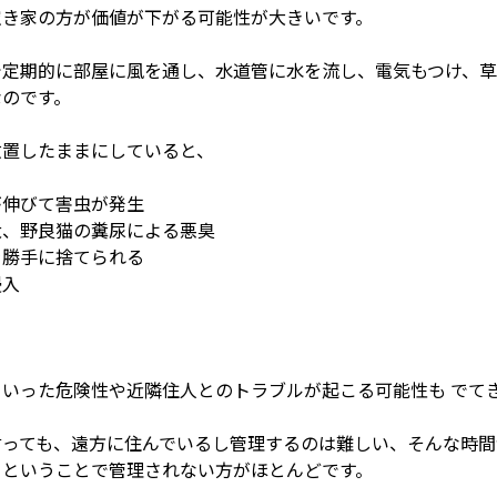
空き家の方が価値が下がる可能性が大きいです。
で定期的に部屋に風を通し、水道管に水を流し、電気もつけ、
なのです。
放置したままにしていると、
が伸びて害虫が発生
犬、野良猫の糞尿による悪臭
を勝手に捨てられる
侵入
といった危険性や近隣住人とのトラブルが起こる可能性も でて
言っても、遠方に住んでいるし管理するのは難しい、そんな時
るということで管理されない方がほとんどです。