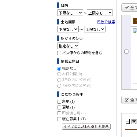
価格
全
～
土地面積
坪数で検索
売
～
駅からの徒歩
バス停からの時間を含む
情報公開日
指定なし
本日公開
(0)
3日以内に公開
(0)
7日以内に公開
(0)
こだわり条件
全
角地
(1)
更地
(1)
即引渡し可
(0)
現在募集中
日南
(1)
すべてのこだわり条件を見る