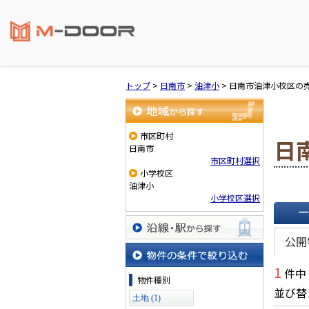
トップ
>
日南市
>
油津小
>
日南市油津小校区の
地域から探す
市区町村
日
日南市
市区町村選択
小学校区
油津小
小学校区選択
一覧で
公開
沿線・駅から探す
1
件中
物件の条件で絞り込む
物件種別
並び替
土地 (1)