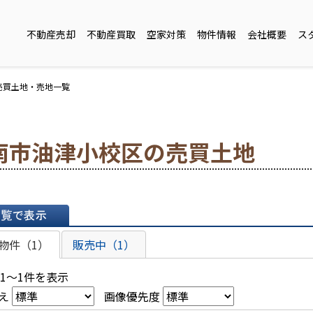
不動産売却
不動産買取
空家対策
物件情報
会社概要
ス
売買土地・売地一覧
南市油津小校区の売買土地
表示
物件（1）
販売中（1）
 1～1件を表示
え
画像優先度