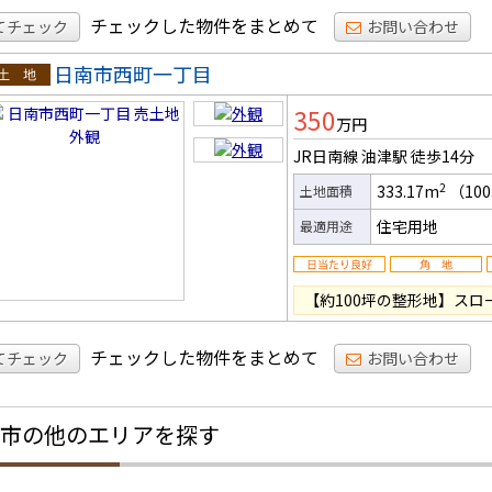
チェックした物件をまとめて
てチェック
お問い合わせ
日南市西町一丁目
土地
350
万円
JR日南線 油津駅
徒歩14分
2
333.17m
（100
土地面積
住宅用地
最適用途
【約100坪の整形地】ス
チェックした物件をまとめて
てチェック
お問い合わせ
市の他のエリアを探す