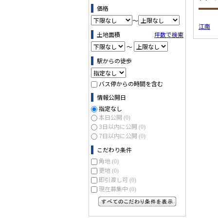
価格
～
江南
土地面積
坪数で検索
～
駅からの徒歩
バス停からの時間を含む
情報公開日
指定なし
本日公開
(0)
3日以内に公開
(0)
7日以内に公開
(0)
こだわり条件
角地
(0)
更地
(0)
即引渡し可
(0)
現在募集中
(0)
すべてのこだわり条件を見る