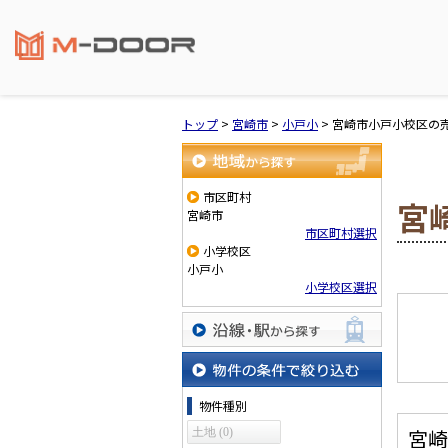
トップ
>
宮崎市
>
小戸小
>
宮崎市小戸小校区の
地域から探す
市区町村
宮
宮崎市
市区町村選択
小学校区
小戸小
小学校区選択
沿線・駅から探す
物件の条件で絞り込む
物件種別
宮崎
土地 (0)